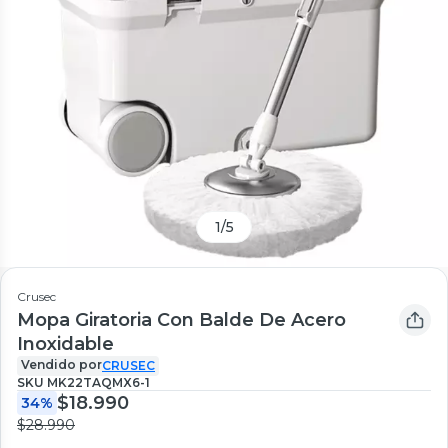
1
/
5
Crusec
Mopa Giratoria Con Balde De Acero
Inoxidable
Vendido por
CRUSEC
SKU
MK22TAQMX6-1
$18.990
34%
$28.990