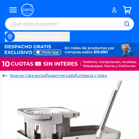
Entregar en Las Condes
Nuevas Categorías
/
Supermercado
/
Limpieza y Aseo