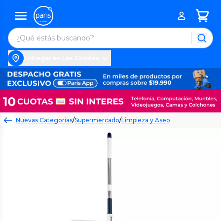
Entregar en Las Condes
Nuevas Categorías
/
Supermercado
/
Limpieza y Aseo