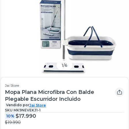
1
/
6
Jai Store
Mopa Plana Microfibra Con Balde
Plegable Escurridor Incluido
Vendido por
Jai Store
SKU
MK9NEVEKJ1-1
$17.990
10%
$19.990