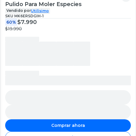
Pulido Para Moler Especies
Vendido por
Utilísimo
SKU
MK6ERSDGIH-1
$7.990
60%
$19.990
Comprar ahora