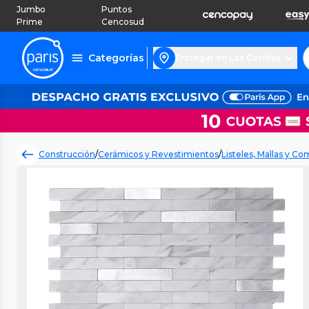
Jumbo
Puntos
Prime
Cencosud
Categorías
Entregar en Las Condes
Construcción
/
Cerámicos y Revestimientos
/
Listeles, Mallas y 