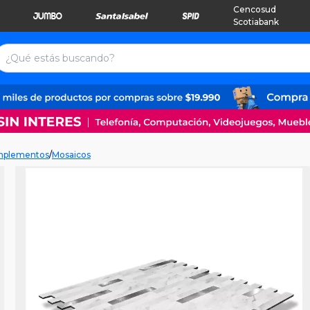
Cencosud
Scotiabank
Complementos
/
Mosaicos