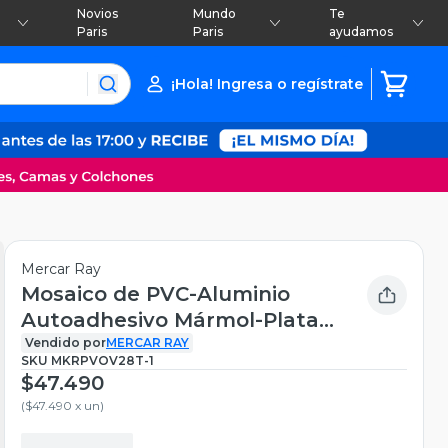
Novios
Mundo
Te
Paris
Paris
ayudamos
¡Hola! Ingresa o regístrate
Mercar Ray
Mosaico de PVC-Aluminio
Autoadhesivo Mármol-Plata
Caja de 0.68 m²
Vendido por
MERCAR RAY
SKU
MKRPVOV28T-1
$47.490
(
$47.490 x un
)