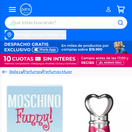
Entregar en Las Condes
Belleza
/
Perfumes
/
Perfumes Mujer