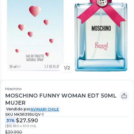
1
/
2
Moschino
MOSCHINO FUNNY WOMAN EDT 50ML
MUJER
Vendido por
AVINARI CHILE
SKU
MK5R395UQV-1
$27.590
31%
(
$55.180 x 100 ml
)
$39.990