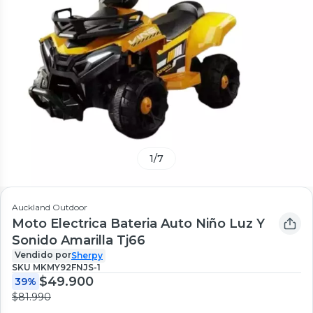
1
/
7
Auckland Outdoor
Moto Electrica Bateria Auto Niño Luz Y
Sonido Amarilla Tj66
Vendido por
Sherpy
SKU
MKMY92FNJS-1
$49.900
39%
$81.990