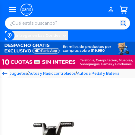
Entregar en Las Condes
Juguetes
/
Autos y Radiocontrolados
/
Autos a Pedal y Batería