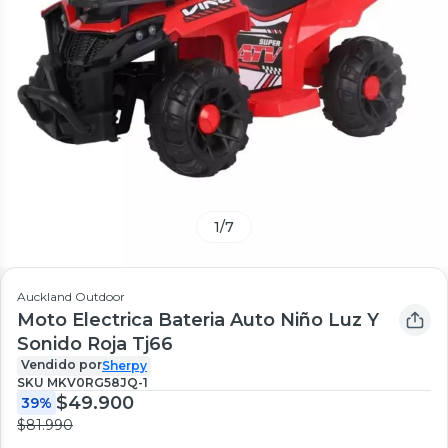
1
/
7
Auckland Outdoor
Moto Electrica Bateria Auto Niño Luz Y
Sonido Roja Tj66
Vendido por
Sherpy
SKU
MKV0RG58JQ-1
$49.900
39%
$81.990