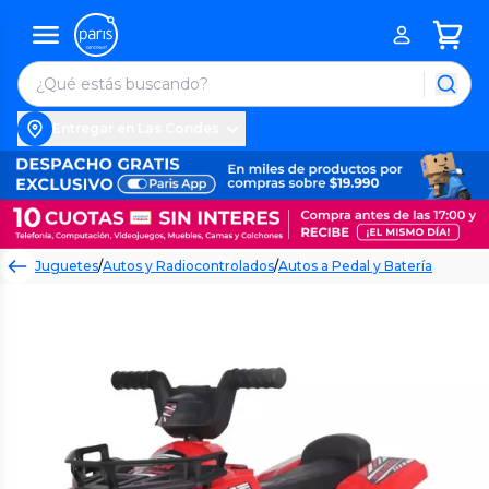
Entregar en Las Condes
Juguetes
/
Autos y Radiocontrolados
/
Autos a Pedal y Batería