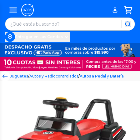
Entregar en Las Condes
Juguetes
/
Autos y Radiocontrolados
/
Autos a Pedal y Batería