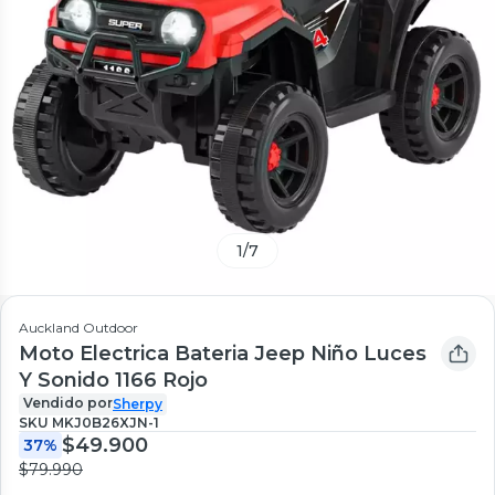
1
/
7
Auckland Outdoor
Moto Electrica Bateria Jeep Niño Luces
Y Sonido 1166 Rojo
Vendido por
Sherpy
SKU
MKJ0B26XJN-1
$49.900
37%
$79.990