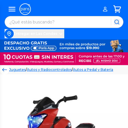
Entregar en Las Condes
Juguetes
/
Autos y Radiocontrolados
/
Autos a Pedal y Batería