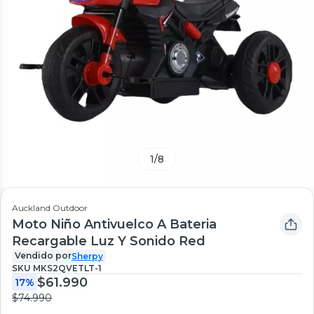
1
/
8
Auckland Outdoor
Moto Niño Antivuelco A Bateria
Recargable Luz Y Sonido Red
Vendido por
Sherpy
SKU
MKS2QVETLT-1
$61.990
17%
$74.990