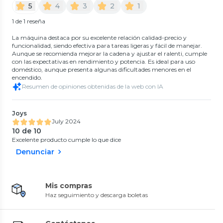
5
4
3
2
1
1 de 1 reseña
La máquina destaca por su excelente relación calidad-precio y
funcionalidad, siendo efectiva para tareas ligeras y fácil de manejar.
Aunque se recomienda mejorar la cadena y ajustar el ralenti, cumple
con las expectativas en rendimiento y potencia. Es ideal para uso
doméstico, aunque presenta algunas dificultades menores en el
encendido.
Resumen de opiniones obtenidas de la web con IA
Joys
July 2024
10 de 10
Excelente producto cumple lo que dice
Denunciar
Mis compras
Haz seguimiento y descarga boletas