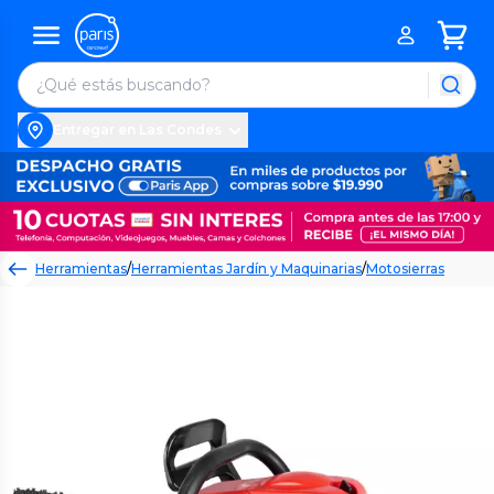
Entregar en Las Condes
Herramientas
/
Herramientas Jardín y Maquinarias
/
Motosierras