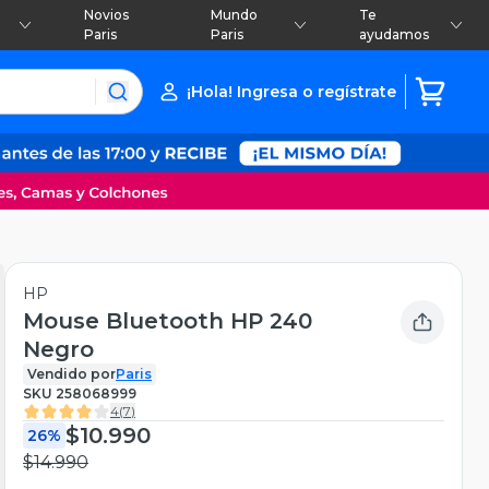
Novios
Mundo
Te
Paris
Paris
ayudamos
¡Hola! Ingresa o regístrate
HP
Mouse Bluetooth HP 240
Negro
Vendido por
Paris
SKU
258068999
4
(
7
)
$10.990
26%
$14.990