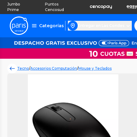
Jumbo
Puntos
Prime
Cencosud
Categorías
Entregar en Las Condes
Tecno
/
Accesorios Computación
/
Mouse y Teclados