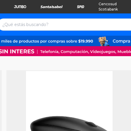
Cencosud
Scotiabank