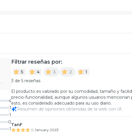
Filtrar reseñas por:
5
4
3
2
1
3 de 5 reseñas
El producto es valorado por su comodidad, tamaño y facili
precio-funcionalidad, aunque algunos usuarios mencionan
4
esto, es considerado adecuado para su uso diario.
1
Resumen de opiniones obtenidas de la web con IA
1
0
TanF
1
January 2023