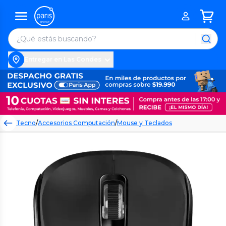
Entregar en Las Condes
Tecno
/
Accesorios Computación
/
Mouse y Teclados