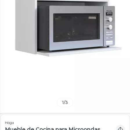
1
/
3
Hoga
Mueble de Cocina para Microondas