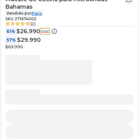
Bahamas
Vendido por
Paris
SKU
271674002
5
(
1
)
$26.990
61%
$29.990
57%
$69.990