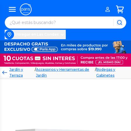
Entregar en Las Condes
Jardín y
/
Accesorios y Herramientas de
/
Bodegas y
Terraza
Jardín
Gabinetes