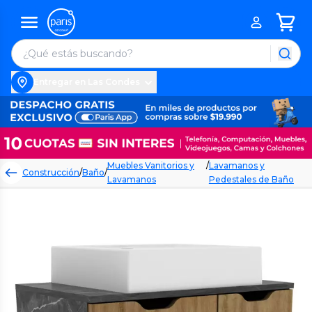
Entregar en Las Condes
Muebles Vanitorios y
/
Lavamanos y
Construcción
/
Baño
/
Lavamanos
Pedestales de Baño