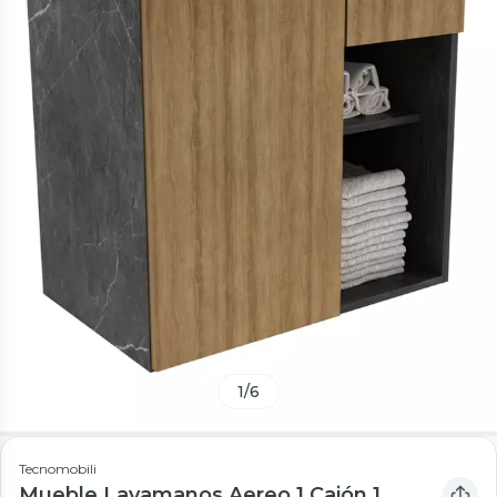
1
/
6
Tecnomobili
Mueble Lavamanos Aereo 1 Cajón 1