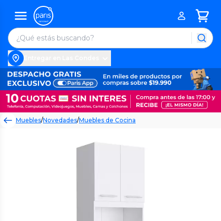
Entregar en Las Condes
Muebles
/
Novedades
/
Muebles de Cocina