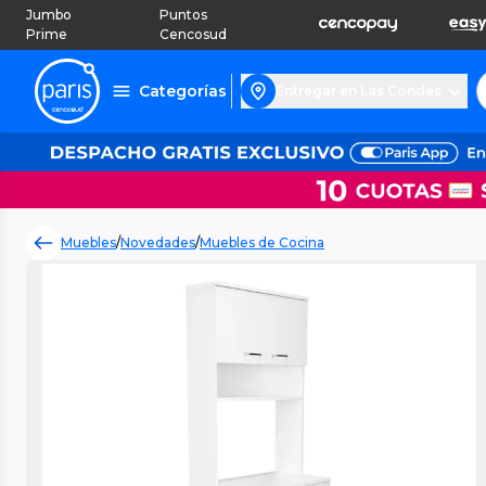
Jumbo
Puntos
Prime
Cencosud
Categorías
Entregar en Las Condes
Muebles
/
Novedades
/
Muebles de Cocina