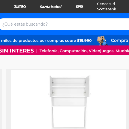
Cencosud
Scotiabank