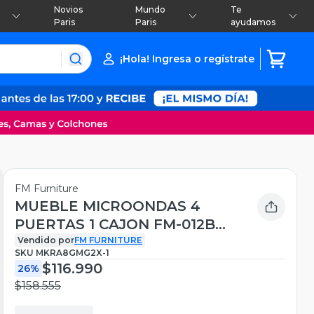
Novios
Mundo
Te
Paris
Paris
ayudamos
¡Hola! Ingresa o regístrate
FM Furniture
MUEBLE MICROONDAS 4
PUERTAS 1 CAJON FM-012B
BLANCO
Vendido por
FM FURNITURE
SKU
MKRA8GMG2X-1
$116.990
26%
$158.555