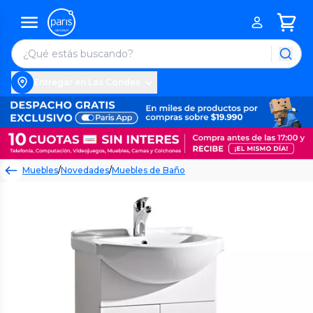
Entregar en Las Condes
Muebles
/
Novedades
/
Muebles de Baño