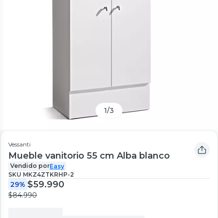
1
/
3
Vessanti
Mueble vanitorio 55 cm Alba blanco
Vendido por
Easy
SKU
MKZ4ZTKRHP-2
$59.990
29%
$84.990