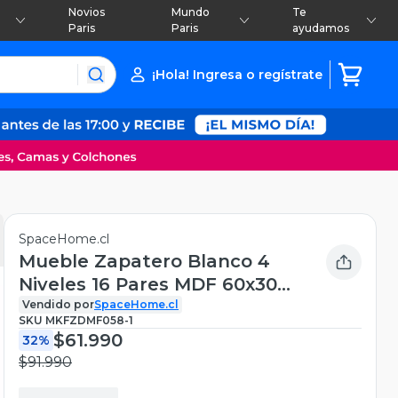
Novios
Mundo
Te
Paris
Paris
ayudamos
¡Hola! Ingresa o regístrate
SpaceHome.cl
Mueble Zapatero Blanco 4
Niveles 16 Pares MDF 60x30
cm
Vendido por
SpaceHome.cl
SKU
MKFZDMF058-1
$61.990
32%
$91.990