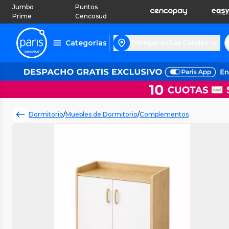
Jumbo
Puntos
Prime
Cencosud
Categorías
Entregar en Las Condes
Dormitorio
/
Muebles de Dormitorio
/
Complementos