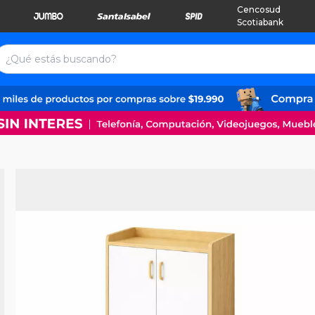
Cencosud
Scotiabank