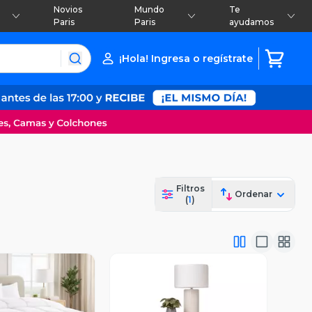
Novios
Mundo
Te
Paris
Paris
ayudamos
¡Hola! Ingresa o regístrate
Filtros
Ordenar
(
1
)