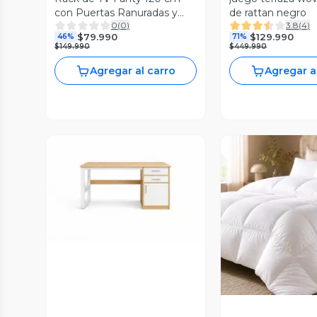
con Puertas Ranuradas y
de rattan negro
0
(
0
)
3.8
(
4
)
Nicho Central
$79.990
$129.990
46%
71%
$149.990
$449.990
Agregar al carro
Agregar a
Vista Previa
Vista P