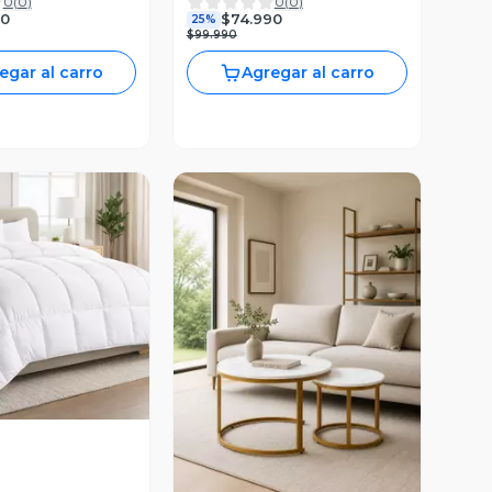
0
(
0
)
0
(
0
)
Zapatos Blanco
90
$74.990
25%
$99.990
egar al carro
Agregar al carro
ista Previa
Vista Previa