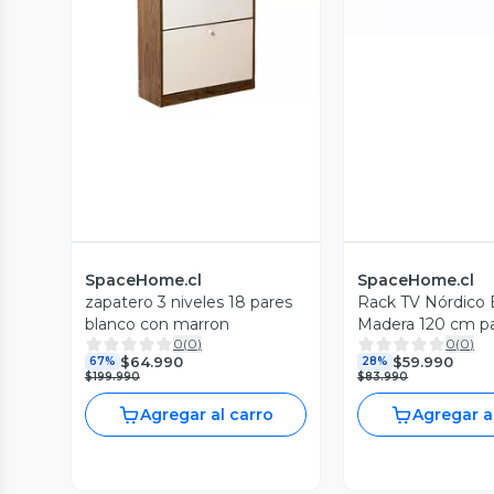
Vista Previa
SpaceHome.cl
SpaceHome.cl
zapatero 3 niveles 18 pares
Rack TV Nórdico 
blanco con marron
Madera 120 cm pa
0
(
0
)
0
(
0
)
120 cm
$64.990
$59.990
67%
28%
$199.990
$83.990
Agregar al carro
Agregar a