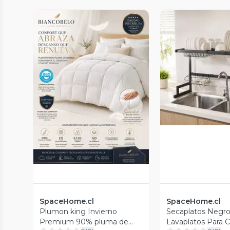
Vista P
Vista Previa
SpaceHome.cl
SpaceHome.cl
Plumon king Invierno
Secaplatos Negro
Premium 90% pluma de
Lavaplatos Para 