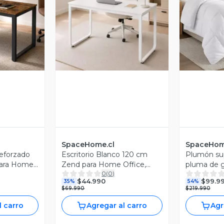
revia
Vista Previa
V
SpaceHome.cl
SpaceHom
Reforzado
Escritorio Blanco 120 cm
Plumón sup
para Home
Zend para Home Office,
pluma de 
0
(
0
)
Estudio
Oficina o Estudio con
pecho cert
$44.990
$99.9
35%
54%
Diseño Minimalista
$69.990
$219.990
l carro
Agregar al carro
Agr