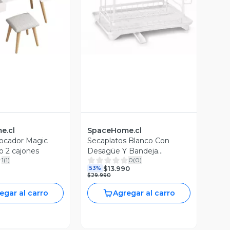
ista Previa
Vista Previa
e.cl
SpaceHome.cl
 tocador Magic
Secaplatos Blanco Con
o 2 cajones
Desagüe Y Bandeja
1
(
1
)
0
(
0
)
Recolectora
$13.990
53%
$29.990
egar al carro
Agregar al carro