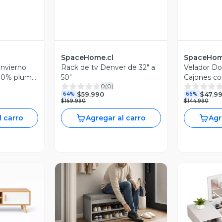
SpaceHome.cl
SpaceHom
invierno
Rack de tv Denver de 32" a
Velador Do
30% pluma
50"
Cajones co
0
(
0
)
$59.990
$47.9
64%
66%
$169.990
$144.990
l carro
Agregar al carro
Agr
revia
Vista Previa