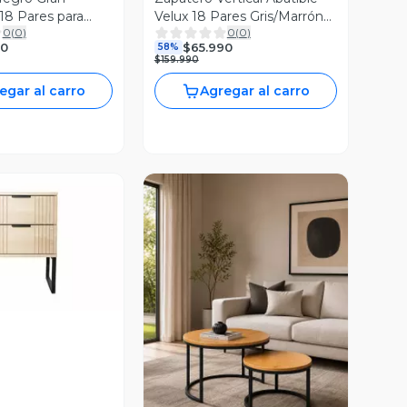
18 Pares para
Velux 18 Pares Gris/Marrón
0
(
0
)
0
(
0
)
a 43 H
114×60×24 cm
90
$65.990
58%
$159.990
egar al carro
Agregar al carro
ista Previa
Vista Previa