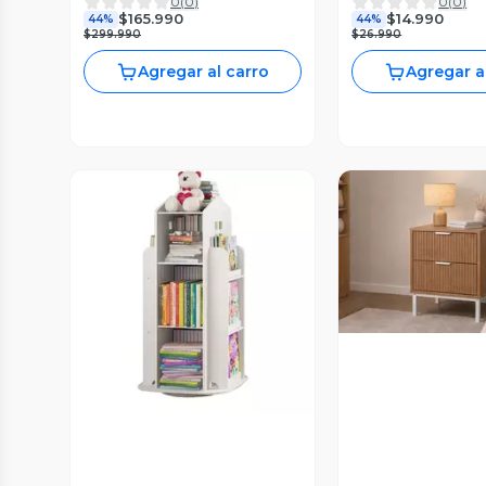
0
(
0
)
0
(
0
)
pecho ganso
Ordenada
$165.990
$14.990
44%
44%
$299.990
$26.990
Agregar al carro
Agregar a
Vista P
Vista Previa