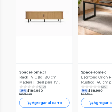
Vista P
Vista Previa
SpaceHome.cl
SpaceHome.cl
Rack TV Oslo 180 cm
Escritorio Orion 
Madera | Ideal para TV
Rústico 140 cm 
0
(
0
)
0
(
0
)
Grande
Office, Oficina o 
$184.990
$68.990
28%
18%
$259.990
$84.990
Agregar al carro
Agregar a