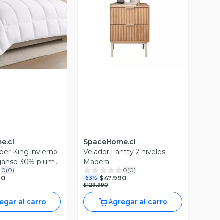
ista Previa
Vista Previa
e.cl
SpaceHome.cl
er King invierno
Velador Fantty 2 niveles
ganso 30% pluma
Madera
0
(
0
)
0
(
0
)
ificado
90
$47.990
63%
$129.990
egar al carro
Agregar al carro