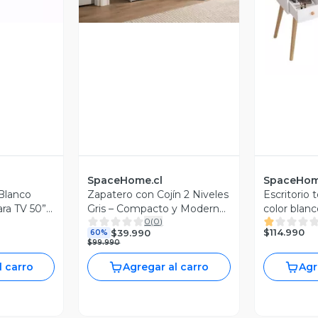
V
SpaceHome.cl
SpaceHom
Blanco
Zapatero con Cojín 2 Niveles
Escritorio
ra TV 50”
Gris – Compacto y Moderno
color blanc
0
(
0
)
con Asiento Acolchado
$114.990
$39.990
60%
$99.990
l carro
Agregar al carro
Agr