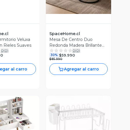
e.cl
SpaceHome.cl
rmitorio Veluxa
Mesa De Centro Duo
n Rieles Suaves
Redonda Madera Brillante
0
(
0
)
0
(
0
)
Estilo Moderno
90
$59.990
30%
$85.990
egar al carro
Agregar al carro