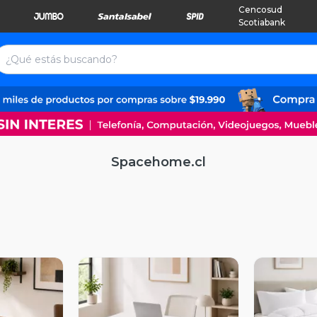
Cencosud
Scotiabank
Spacehome.cl