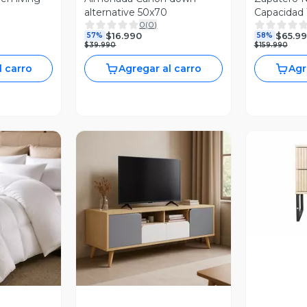
alternative 50x70
Capacidad 
0
(
0
)
Tallas Hast
$16.990
$65.9
57%
58%
$39.990
$159.990
l carro
Agregar al carro
Agr
V
revia
Vista Previa