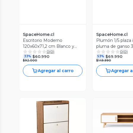
SpaceHome.cl
SpaceHome.cl
Escritorio Moderno
Plumón 1/5 plaza 
120x60x71,2 cm Blanco y
pluma de ganso 
0
(
0
)
0
(
0
)
Madera Clara Minimalista
pecho
$60.990
$69.990
33%
53%
$92.000
$149.990
Agregar al carro
Agregar a
Vista P