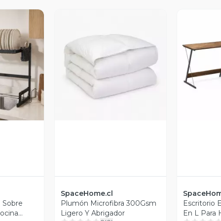
revia
Vista Previa
V
SpaceHome.cl
SpaceHom
 Sobre
Plumón Microfibra 300Gsm
Escritorio
Cocina
Ligero Y Abrigador
En L Para