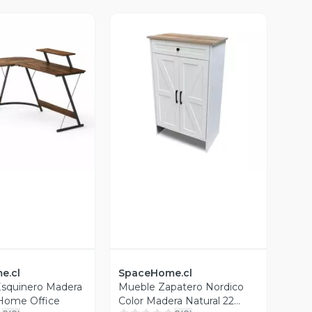
ista Previa
Vista Previa
e.cl
SpaceHome.cl
 Esquinero Madera
Mueble Zapatero Nordico
 Home Office
Color Madera Natural 22