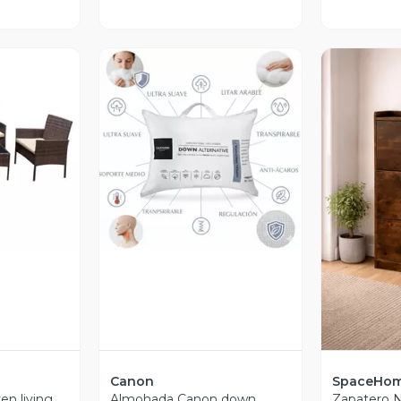
revia
Vista Previa
V
Canon
SpaceHom
en living
Almohada Canon down
Zapatero 