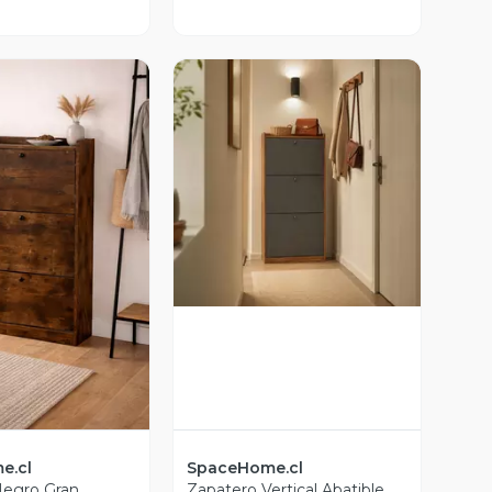
Vista Previa
ista Previa
e.cl
SpaceHome.cl
Negro Gran
Zapatero Vertical Abatible