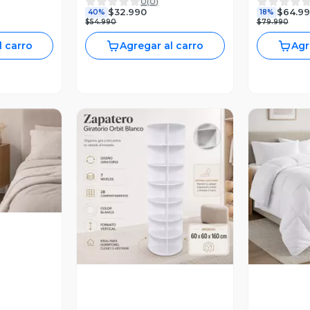
0
(
0
)
$32.990
$64.9
40%
18%
$54.990
$79.990
l carro
Agregar al carro
Agr
revia
Vista Previa
V