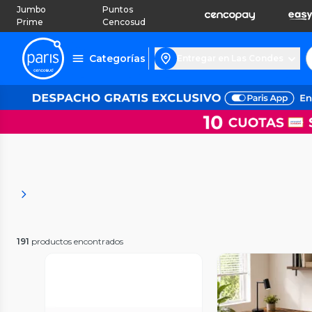
Jumbo
Puntos
Prime
Cencosud
Categorías
Entregar en Las Condes
191
productos encontrados