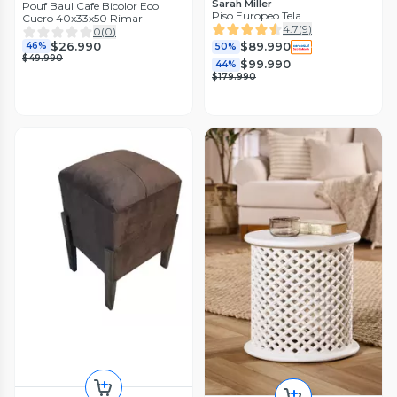
Sarah Miller
Pouf Baul Cafe Bicolor Eco
Piso Europeo Tela
Cuero 40x33x50 Rimar
4.7
(
9
)
0
(
0
)
$26.990
$89.990
46%
50%
$49.990
$99.990
44%
$179.990