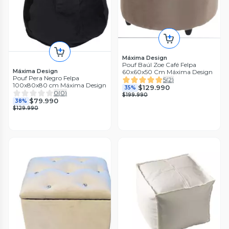
Máxima Design
Pouf Baúl Zoe Café Felpa
Máxima Design
60x60x50 Cm Máxima Design
Pouf Pera Negro Felpa
5
(
2
)
100x80x80 cm Máxima Design
$129.990
35%
0
(
0
)
$199.990
$79.990
38%
$129.990