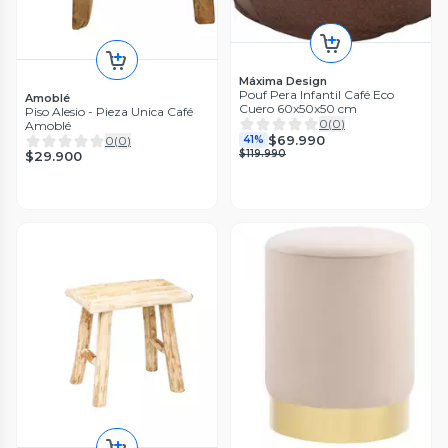
Máxima Design
Pouf Pera Infantil Café Eco
Amoblé
Cuero 60x50x50 cm
Piso Alesio - Pieza Unica Café
0
(
0
)
Amoblé
$69.990
0
(
0
)
41%
$119.990
$29.900