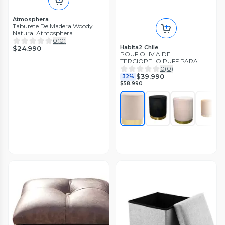
Atmosphera
Taburete De Madera Woody
Natural Atmosphera
0
(
0
)
Habita2 Chile
$24.990
POUF OLIVIA DE
TERCIOPELO PUFF PARA
LIVING ELEGANTE
0
(
0
)
$39.990
32%
$58.990