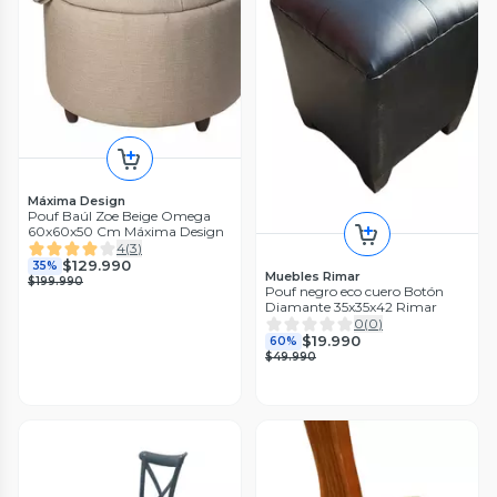
Máxima Design
Pouf Baúl Zoe Beige Omega
60x60x50 Cm Máxima Design
4
(
3
)
$129.990
35%
Muebles Rimar
$199.990
Pouf negro eco cuero Botón
Diamante 35x35x42 Rimar
0
(
0
)
$19.990
60%
$49.990