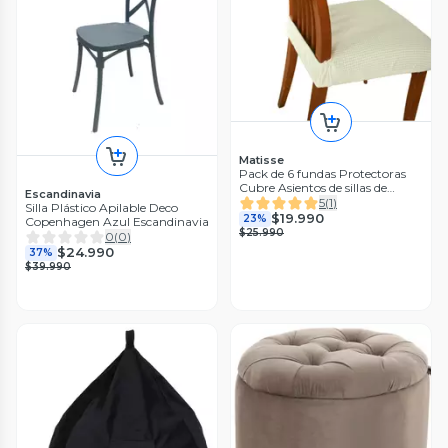
Matisse
Pack de 6 fundas Protectoras
Cubre Asientos de sillas de
Escandinavia
comedor
5
(
1
)
Silla Plástico Apilable Deco
$19.990
23%
Copenhagen Azul Escandinavia
$25.990
0
(
0
)
$24.990
37%
$39.990