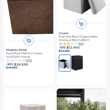
Crusec
Puff Silla Baul Organizador
Multisuo 38cmx38cm
3
(
2
)
$12.990
43%
Muebles Rimar
$22.990
Pouf Baul Miel Eco Cuero
40x33x50 Rimar
0
(
0
)
$26.990
46%
$49.990