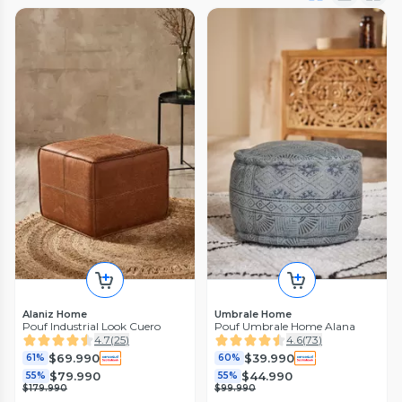
Alaniz Home
Umbrale Home
Pouf Industrial Look Cuero
Pouf Umbrale Home Alana
4.7
(
25
)
4.6
(
73
)
$69.990
$39.990
61%
60%
$79.990
$44.990
55%
55%
$179.990
$99.990