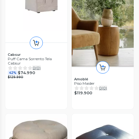
Cabsur
Puff Cama Sorrento Tela
Cabsur
0
(
0
)
$74.990
42%
$129.990
Amoblé
Piso Maider
0
(
0
)
$119.900