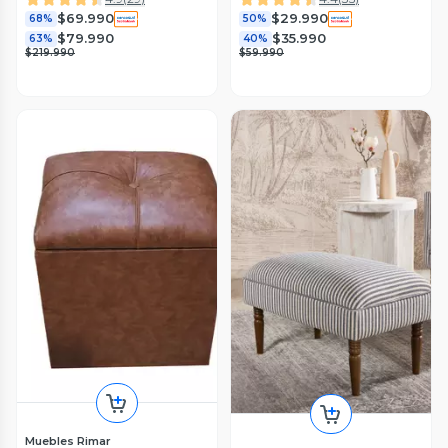
$69.990
$29.990
68%
50%
$79.990
$35.990
63%
40%
$219.990
$59.990
Muebles Rimar