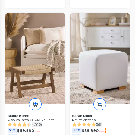
Alaniz Home
Sarah Miller
Piso Vallarta 60x40x39 cm
Pouff Victoria
4.1
(
16
)
5
(
9
)
$69.990
$39.990
65%
69%