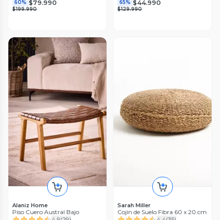
$79.990
$44.990
60%
65%
$199.990
$129.990
Alaniz Home
Sarah Miller
Piso Cuero Austral Bajo
Cojín de Suelo Fibra 60 x 20 cm
4.9
(
29
)
4.4
(
35
)