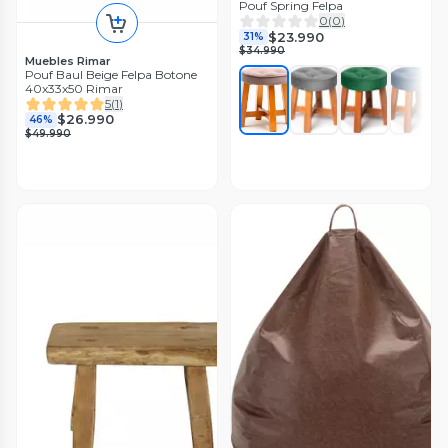
Pouf Spring Felpa
0
(
0
)
$23.990
31%
$34.990
Muebles Rimar
Pouf Baul Beige Felpa Botone
40x33x50 Rimar
5
(
1
)
$26.990
46%
$49.990