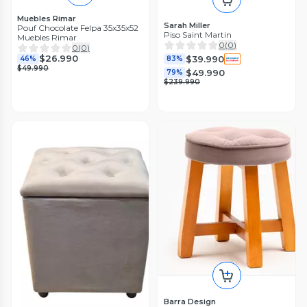
Muebles Rimar
Sarah Miller
Pouf Chocolate Felpa 35x35x52
Piso Saint Martin
Muebles Rimar
0
(
0
)
0
(
0
)
$26.990
$39.990
46%
83%
$49.990
$49.990
79%
$239.990
Barra Design