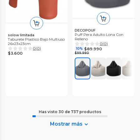
DECOPOUF
Puff Pera Adulto Lona Con
solow limitada
Relleno
Taburete Plastico Bajo Multiuso
26x23x23cm
0
(
0
)
0
(
0
)
$89.990
10%
$3.600
$99.990
Has visto
30
de
737
productos
Mostrar más