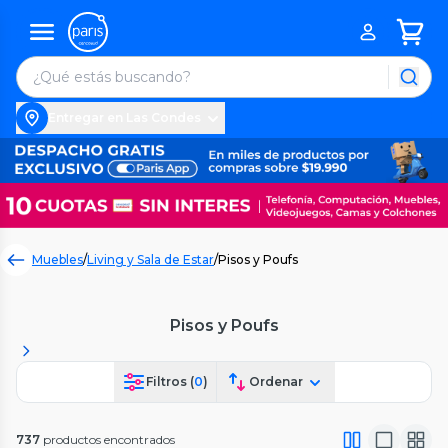
Entregar en Las Condes
Muebles
/
Living y Sala de Estar
/
Pisos y Poufs
Pisos y Poufs
Filtros (
0
)
Ordenar
737
productos encontrados