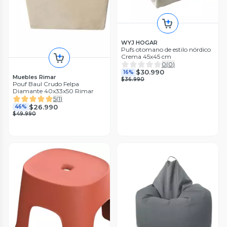
WYJ HOGAR
Pufs otomano de estilo nórdico
Crema 45x45 cm
0
(
0
)
$30.990
16%
Muebles Rimar
$36.990
Pouf Baul Crudo Felpa
Diamante 40x33x50 Rimar
5
(
1
)
$26.990
46%
$49.990