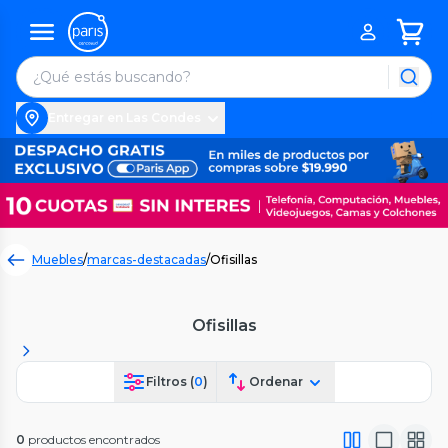
Entregar en Las Condes
Muebles
/
marcas-destacadas
/
Ofisillas
Ofisillas
Filtros (
0
)
Ordenar
0
productos encontrados