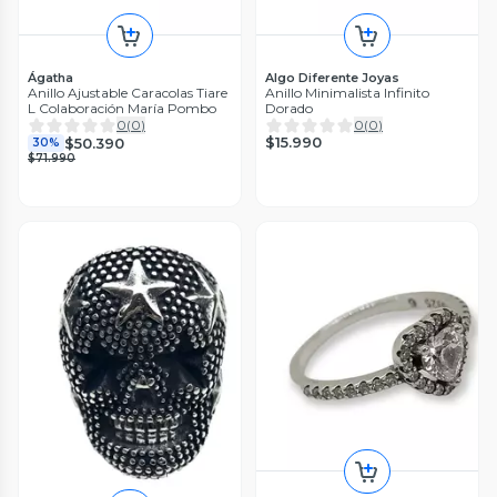
Ágatha
Algo Diferente Joyas
Anillo Ajustable Caracolas Tiare
Anillo Minimalista Infinito
L Colaboración María Pombo
Dorado
0
(
0
)
0
(
0
)
$15.990
$50.390
30%
$71.990