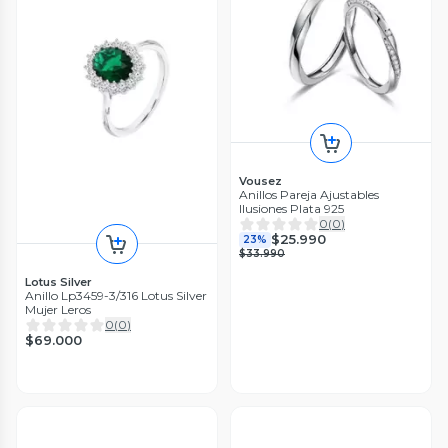
Vousez
Anillos Pareja Ajustables
Ilusiones Plata 925
0
(
0
)
$25.990
23%
$33.990
Lotus Silver
Anillo Lp3459-3/316 Lotus Silver
Mujer Leros
0
(
0
)
$69.000