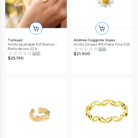
Turkuaz
Andrea Coggiola Joyas
Anillo ajustable Elif Blanco -
Anillo Girasol #15 Plata Fina 925
Baño de oro 22 k
0
(
0
)
0
(
0
)
$21.900
$25.190