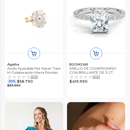
Ágatha
BOOMZAIR
Anillo Ajustable Flor Nácar Tiare
ANILLO DE COMPROMISO
M Colaboración María Pombo
CON BRILLANTE DE 3 CT
0
(
0
)
0
(
0
)
$419.990
$58.790
30%
$83.990