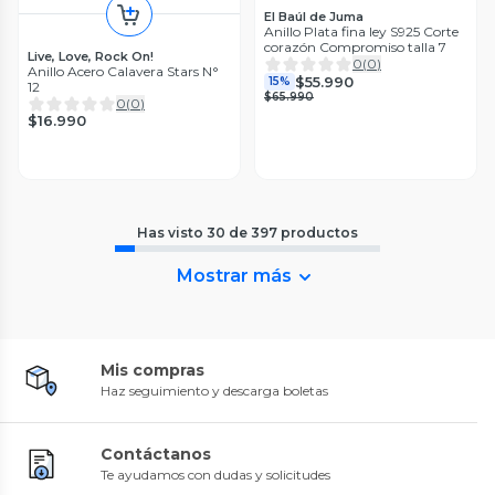
El Baúl de Juma
Anillo Plata fina ley S925 Corte
corazón Compromiso talla 7
Live, Love, Rock On!
0
(
0
)
Anillo Acero Calavera Stars N°
$55.990
15%
12
$65.990
0
(
0
)
$16.990
Has visto
30
de
397
productos
Mostrar más
Mis compras
Haz seguimiento y descarga boletas
Contáctanos
Te ayudamos con dudas y solicitudes