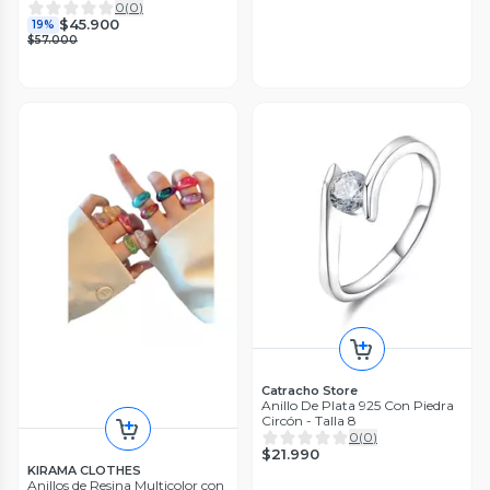
0
(
0
)
$45.900
19%
$57.000
Catracho Store
Anillo De Plata 925 Con Piedra
Circón - Talla 8
0
(
0
)
$21.990
KIRAMA CLOTHES
Anillos de Resina Multicolor con