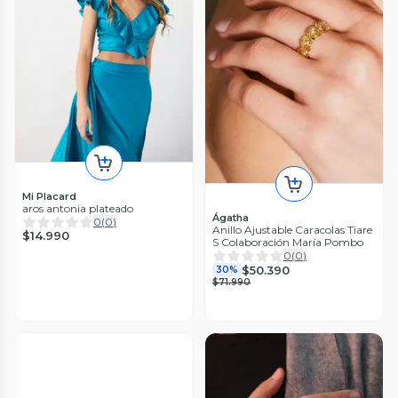
Mi Placard
aros antonia plateado
Ágatha
0
(
0
)
Anillo Ajustable Caracolas Tiare
$14.990
S Colaboración María Pombo
0
(
0
)
$50.390
30%
$71.990