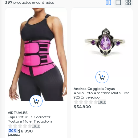
397
productos encontrados
Andrea Coggiola Joyas
Anillo Loto Amatista Plata Fina
925 Envejecido
0
(
0
)
$34.900
VIRTUALES
Faja Cinturilla Corrector
Postura Mujer Reductora
0
(
0
)
$6.990
30%
$9.990