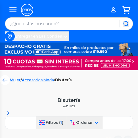
Entregar en Las Condes
Mujer
/
Accesorios Moda
/
Bisutería
Bisutería
Anillos
Filtros (
1
)
Ordenar