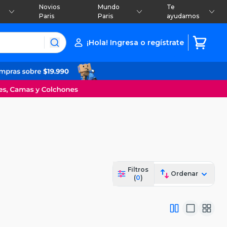
Novios
Mundo
Te
Paris
Paris
ayudamos
¡Hola! Ingresa o regístrate
Filtros
Ordenar
(
0
)