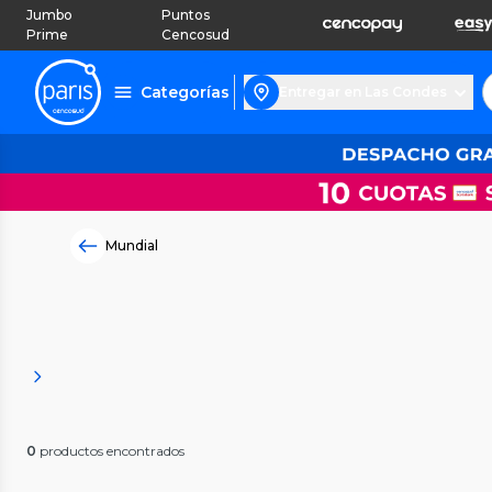
Jumbo
Puntos
Prime
Cencosud
Categorías
Entregar en Las Condes
Mundial
0
productos encontrados