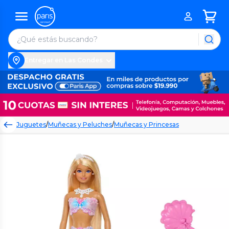
Entregar en Las Condes
Juguetes
/
Muñecas y Peluches
/
Muñecas y Princesas