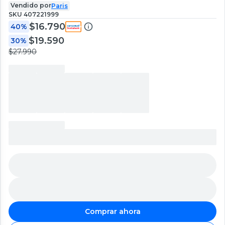
Vendido por
Paris
SKU
407221999
$16.790
40%
$19.590
30%
$27.990
Comprar ahora