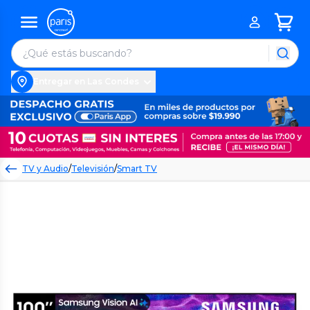
Entregar en Las Condes
TV y Audio
/
Televisión
/
Smart TV