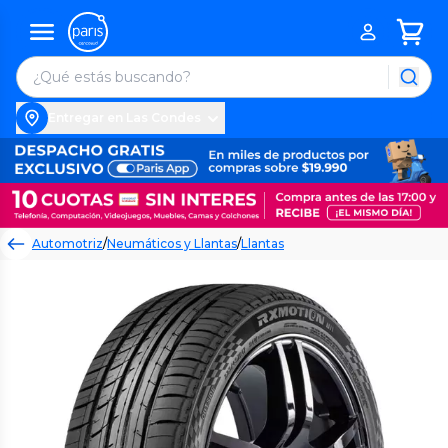
Entregar en Las Condes
Automotriz
/
Neumáticos y Llantas
/
Llantas