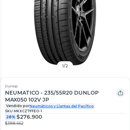
1
/
2
Dunlop
NEUMATICO - 235/55R20 DUNLOP
MAX050 102V JP
Vendido por
Neumáticos y Llantas del Pacífico
SKU
MKXCZ7FFEO-1
$276.900
28%
$388.662