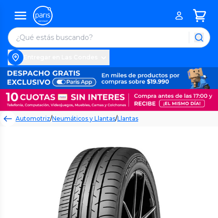
Entregar en Las Condes
Automotriz
/
Neumáticos y Llantas
/
Llantas