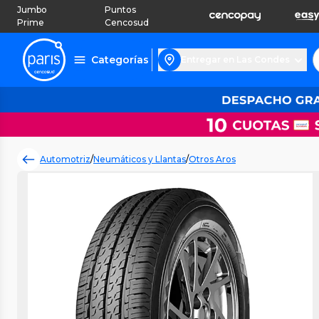
Jumbo
Puntos
Prime
Cencosud
Categorías
Entregar en Las Condes
Automotriz
/
Neumáticos y Llantas
/
Otros Aros