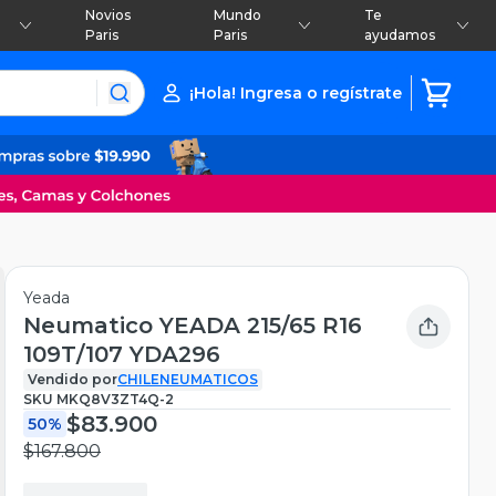
Novios
Mundo
Te
Paris
Paris
ayudamos
¡Hola! Ingresa o regístrate
Yeada
Neumatico YEADA 215/65 R16
109T/107 YDA296
Vendido por
CHILENEUMATICOS
SKU
MKQ8V3ZT4Q-2
$83.900
50%
$167.800