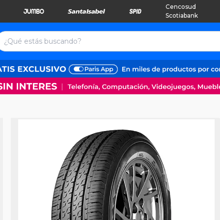
Cencosud
Scotiabank