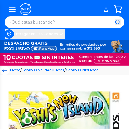
Entregar en Las Condes
Tecno
/
Consolas y VideoJuegos
/
Consolas Nintendo