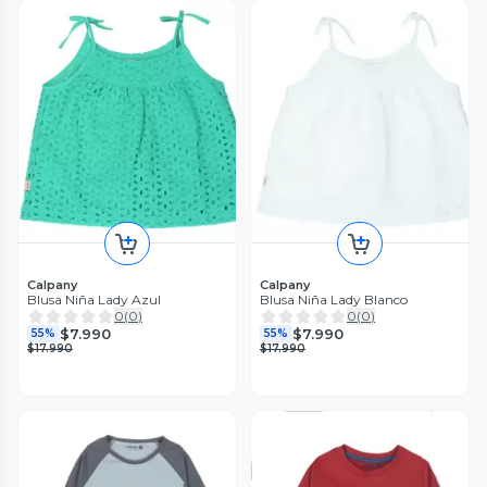
Calpany
Calpany
Blusa Niña Lady Azul
Blusa Niña Lady Blanco
0
(
0
)
0
(
0
)
$7.990
$7.990
55%
55%
$17.990
$17.990