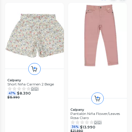
Calpany
Short Niña Carmen 2 Beige
0
(
0
)
$8.390
47%
$15.990
Calpany
Pantalón Niña Flower/Leaves
Rosa Claro
0
(
0
)
$13.990
36%
$21.990