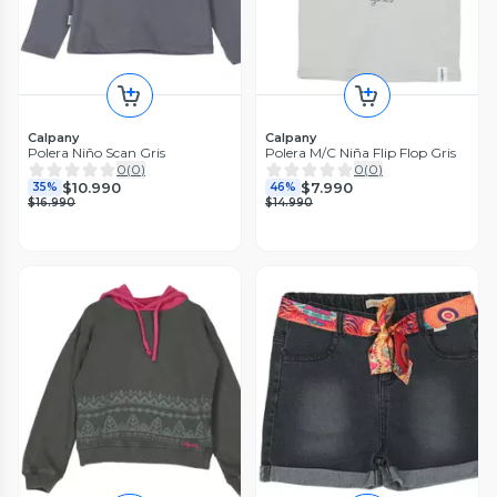
Calpany
Calpany
Polera Niño Scan Gris
Polera M/C Niña Flip Flop Gris
0
(
0
)
0
(
0
)
$10.990
$7.990
35%
46%
$16.990
$14.990