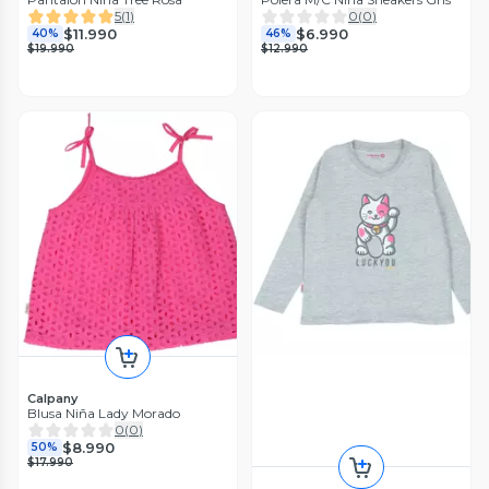
5
(
1
)
0
(
0
)
$11.990
$6.990
40%
46%
$19.990
$12.990
Calpany
Blusa Niña Lady Morado
0
(
0
)
$8.990
50%
$17.990