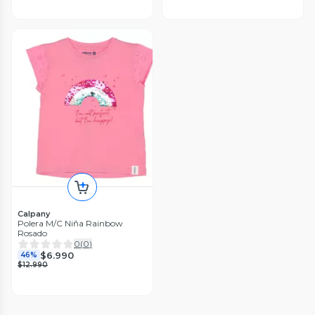
Calpany
Polera M/C Niña Rainbow
Rosado
0
(
0
)
$6.990
46%
$12.990