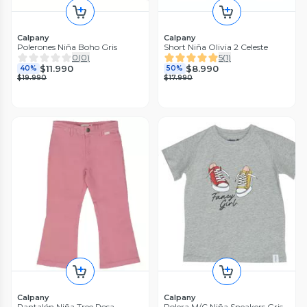
Calpany
Calpany
Polerones Niña Boho Gris
Short Niña Olivia 2 Celeste
0
(
0
)
5
(
1
)
$11.990
$8.990
40%
50%
$19.990
$17.990
Calpany
Calpany
Pantalón Niña Tree Rosa
Polera M/C Niña Sneakers Gris