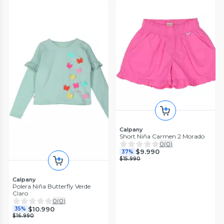
Calpany
Short Niña Carmen 2 Morado
0
(
0
)
$9.990
37%
$15.990
Calpany
Polera Niña Butterfly Verde
Claro
0
(
0
)
$10.990
35%
$16.990