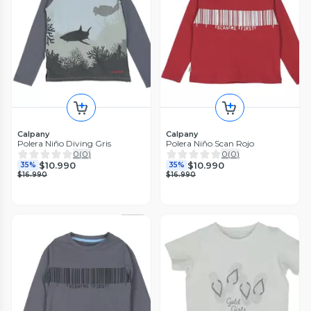
Calpany
Calpany
Polera Niño Diving Gris
Polera Niño Scan Rojo
0
(
0
)
0
(
0
)
$10.990
$10.990
35%
35%
$16.990
$16.990