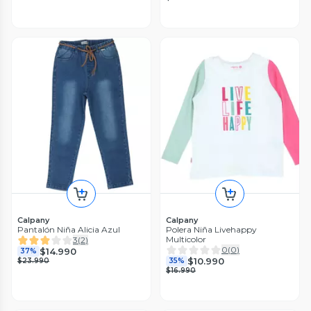
Calpany
Calpany
Pantalón Niña Alicia Azul
Polera Niña Livehappy
Multicolor
3
(
2
)
0
(
0
)
$14.990
37%
$10.990
$23.990
35%
$16.990