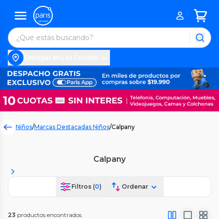
Entregar en Las Condes
Niños
/
Marcas Destacadas Niños
/
Calpany
Calpany
Filtros (
0
)
Ordenar
23
productos encontrados