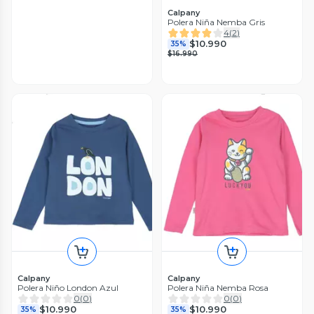
Calpany
Polera Niña Nemba Gris
4
(
2
)
$10.990
35%
$16.990
Calpany
Calpany
Polera Niño London Azul
Polera Niña Nemba Rosa
0
(
0
)
0
(
0
)
$10.990
$10.990
35%
35%