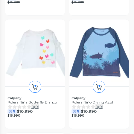
$16.990
$16.990
Calpany
Calpany
Polera Niña Butterfly Blanco
Polera Niño Diving Azul
0
(
0
)
0
(
0
)
$10.990
$10.990
35%
35%
$16.990
$16.990