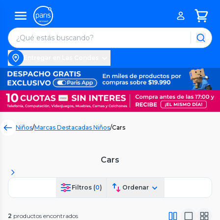
Entregar en Las Condes
Niños
/
Marcas Destacadas Niños
/
Cars
Cars
Filtros (
0
)
Ordenar
2
productos encontrados