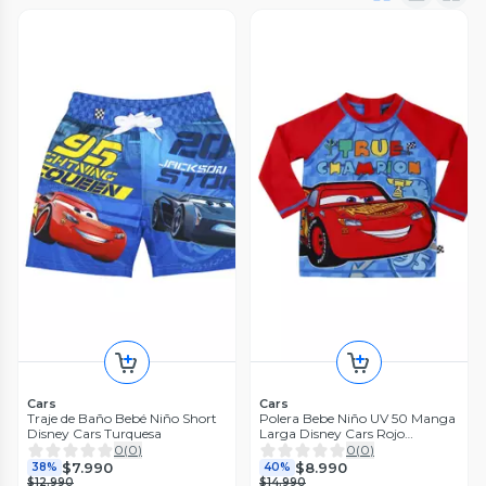
Cars
Cars
Traje de Baño Bebé Niño Short
Polera Bebe Niño UV 50 Manga
Disney Cars Turquesa
Larga Disney Cars Rojo
Amaranto
0
(
0
)
0
(
0
)
$7.990
$8.990
38%
40%
$12.990
$14.990