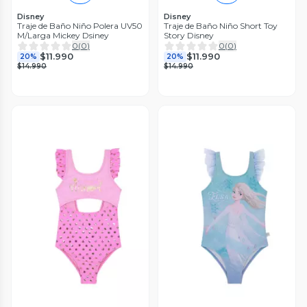
Disney
Disney
Traje de Baño Niño Polera UV50
Traje de Baño Niño Short Toy
M/Larga Mickey Dsiney
Story Disney
0
(
0
)
0
(
0
)
$11.990
$11.990
20%
20%
$14.990
$14.990