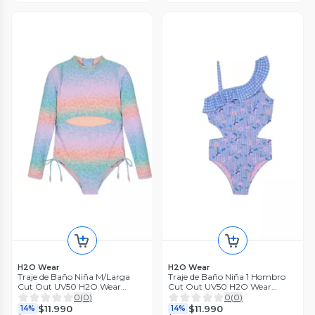
H2O Wear
H2O Wear
Traje de Baño Niña M/Larga
Traje de Baño Niña 1 Hombro
Cut Out UV50 H2O Wear
Cut Out UV50 H2O Wear
Multicolor
Celeste
0
(
0
)
0
(
0
)
$11.990
$11.990
14%
14%