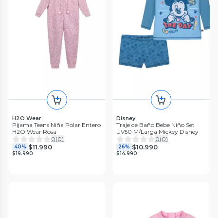
H2O Wear
Disney
Pijama Teens Niña Polar Entero
Traje de Baño Bebe Niño Set
H2O Wear Rosa
UV50 M/Larga Mickey Disney
0
(
0
)
0
(
0
)
$11.990
$10.990
40%
26%
$19.990
$14.990