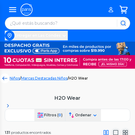
Entregar en Las Condes
Niños
/
Marcas Destacadas Niños
/
H2O Wear
H2O Wear
Filtros (
0
)
Ordenar
131
productos encontrados