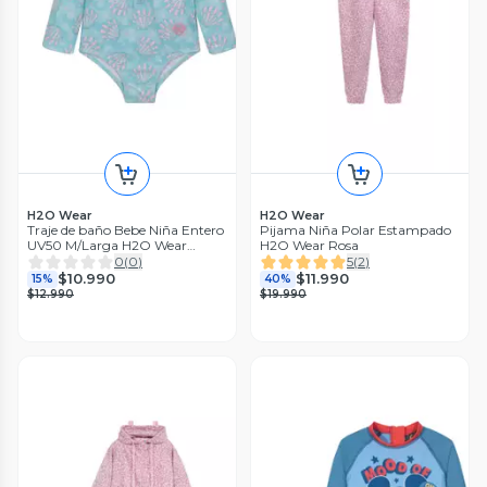
H2O Wear
H2O Wear
Traje de baño Bebe Niña Entero
Pijama Niña Polar Estampado
UV50 M/Larga H2O Wear
H2O Wear Rosa
Calipso
0
(
0
)
5
(
2
)
$10.990
$11.990
15%
40%
$12.990
$19.990