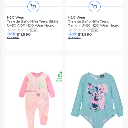
H2O Wear
H2O Wear
Traje de Baño Niña Teens Bikini
Traje de Baño Niña Teens
UV50 AOP H2O Wear Negro
Tankini UV50 H2O Wear Negro
0
(
0
)
0
(
0
)
$11.990
$11.990
20%
20%
$14.990
$14.990