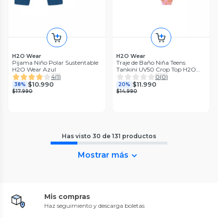
H2O Wear
H2O Wear
Pijama Niño Polar Sustentable
Traje de Baño Niña Teens
H2O Wear Azul
Tankini UV50 Crop Top H2O
Wear
4
(
1
)
0
(
0
)
$10.990
$11.990
38%
20%
$17.990
$14.990
Has visto
30
de
131
productos
Mostrar más
Mis compras
Haz seguimiento y descarga boletas