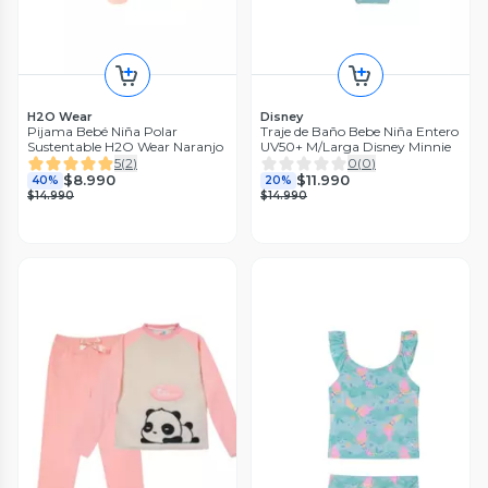
H2O Wear
Disney
Pijama Bebé Niña Polar
Traje de Baño Bebe Niña Entero
Sustentable H2O Wear Naranjo
UV50+ M/Larga Disney Minnie
5
(
2
)
0
(
0
)
$8.990
$11.990
40%
20%
$14.990
$14.990