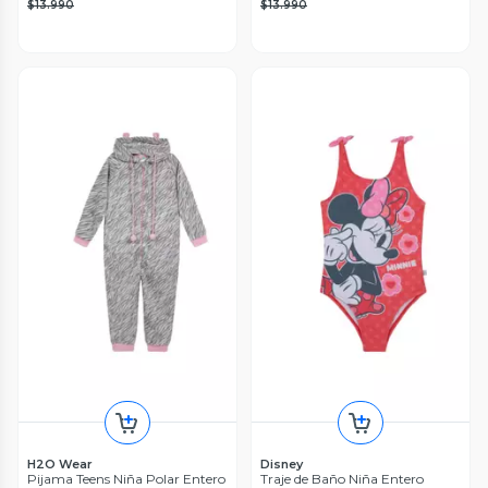
$13.990
$13.990
H2O Wear
Disney
Pijama Teens Niña Polar Entero
Traje de Baño Niña Entero