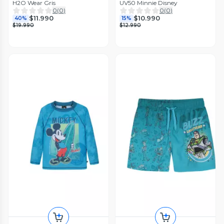
H2O Wear Gris
UV50 Minnie Disney
0
(
0
)
0
(
0
)
$11.990
$10.990
40%
15%
$19.990
$12.990