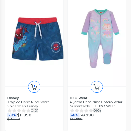
Disney
H2O Wear
Traje de Baño Niño Short
Pijama Bebé Niña Entero Polar
Spiderman Disney
Sustentable Lila H2O Wear
0
(
0
)
0
(
0
)
$11.990
$8.990
20%
40%
$14.990
$14.990