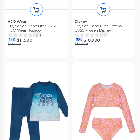
H2O Wear
Disney
Traje de de Baño Niña UV50
Traje de Baño Niña Entero
H2O Wear Rosado
UV50 Frozen Disney
0
(
0
)
0
(
0
)
$11.990
$10.990
14%
15%
$13.990
$12.990