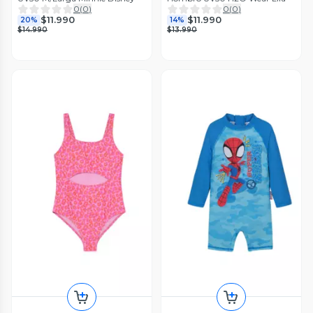
0
(
0
)
0
(
0
)
$11.990
$11.990
20%
14%
$14.990
$13.990