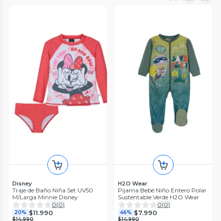
Disney
H2O Wear
Traje de Baño Niña Set UV50
Pijama Bebé Niño Entero Polar
M/Larga Minnie Disney
Sustentable Verde H2O Wear
0
(
0
)
0
(
0
)
$11.990
$7.990
20%
46%
$14.990
$14.990