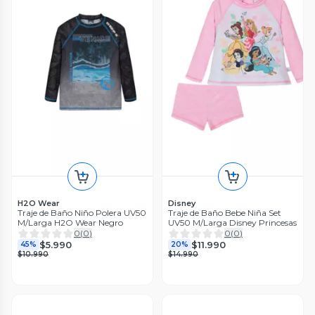
H2O Wear
Disney
Traje de Baño Niño Polera UV50
Traje de Baño Bebe Niña Set
M/Larga H2O Wear Negro
UV50 M/Larga Disney Princesas
0
(
0
)
0
(
0
)
$5.990
$11.990
45%
20%
$10.990
$14.990