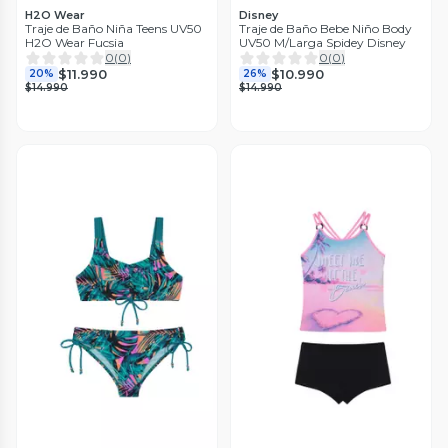
H2O Wear
Disney
Traje de Baño Niña Teens UV50
Traje de Baño Bebe Niño Body
H2O Wear Fucsia
UV50 M/Larga Spidey Disney
0
(
0
)
0
(
0
)
$11.990
$10.990
20%
26%
$14.990
$14.990