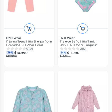
H2O Wear
H2O Wear
Pijama Teens Niña Sherpa Polar
Traje de Baño Niña Tankini
Bordado H2O Wear Coral
UV50 H2O Wear Turquesa
0
(
0
)
0
(
0
)
$10.990
$11.990
38%
14%
$17.990
$13.990