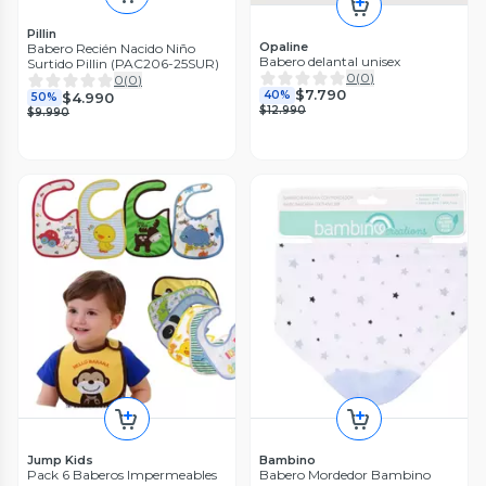
Pillin
Opaline
Babero Recién Nacido Niño
Babero delantal unisex
Surtido Pillin (PAC206-25SUR)
0
(
0
)
0
(
0
)
$7.790
40%
$4.990
50%
$12.990
$9.990
Jump Kids
Bambino
Pack 6 Baberos Impermeables
Babero Mordedor Bambino