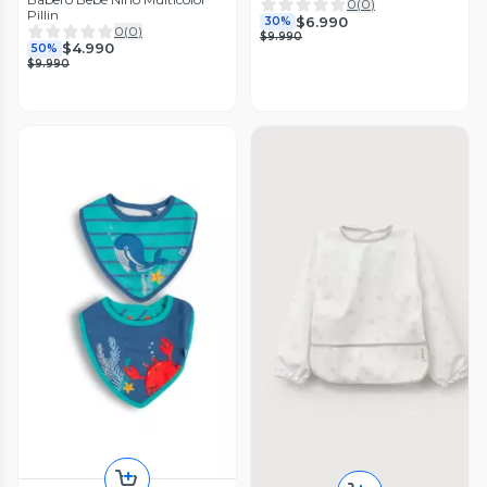
Norplat
0
(
0
)
Pillin
$6.990
30%
0
(
0
)
$9.990
$4.990
50%
$9.990