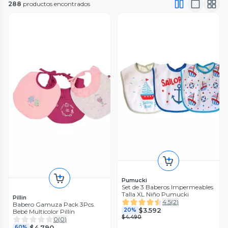
288
productos encontrados
Pumucki
Set de 3 Baberos Impermeables
Talla XL Niño Pumucki
Pillin
4.5
(
2
)
Babero Gamuza Pack 3Pcs.
$3.592
20%
Bebé Multicolor Pillín
$4.490
0
(
0
)
$4.790
60%