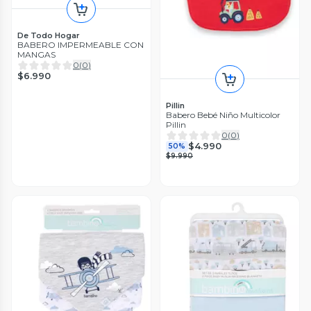
De Todo Hogar
BABERO IMPERMEABLE CON
MANGAS
0
(
0
)
$6.990
Pillin
Babero Bebé Niño Multicolor
Pillin
0
(
0
)
$4.990
50%
$9.990