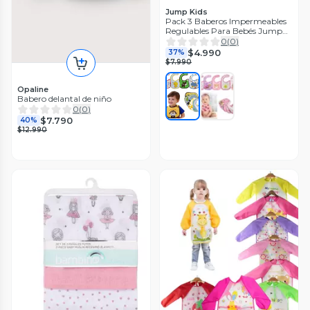
Jump Kids
Pack 3 Baberos Impermeables
Regulables Para Bebés Jump
Kids
0
(
0
)
$4.990
37%
$7.990
Opaline
Babero delantal de niño
0
(
0
)
$7.790
40%
$12.990