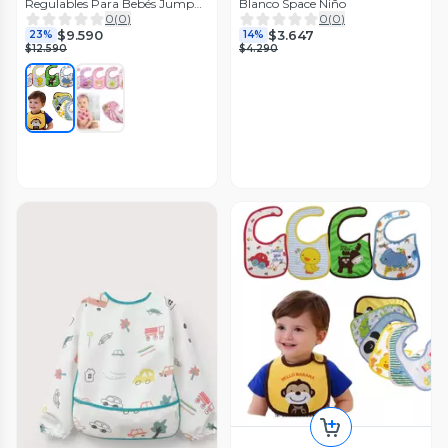
Regulables Para Bebés Jump
Blanco Space Niño
Kids
0
(
0
)
0
(
0
)
$9.590
$3.647
23%
14%
$12.590
$4.290