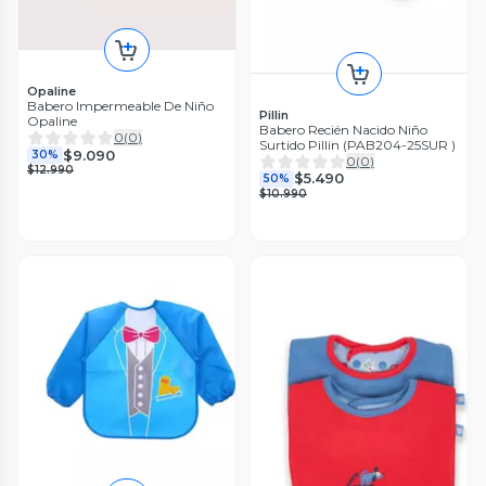
Opaline
Babero Impermeable De Niño
Pillin
Opaline
Babero Recién Nacido Niño
0
(
0
)
Surtido Pillin (PAB204-25SUR )
$9.090
30%
0
(
0
)
$12.990
$5.490
50%
$10.990