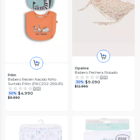
Opaline
Babero Pechera Rosado
Pillin
0
(
0
)
Babero Recién Nacido Niño
$9.090
30%
Surtido Pillin (PAC202-25SUR)
$12.990
0
(
0
)
$4.990
50%
$9.990