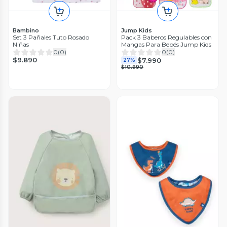
Bambino
Jump Kids
Set 3 Pañales Tuto Rosado
Pack 3 Baberos Regulables con
Niñas
Mangas Para Bebés Jump Kids
0
(
0
)
0
(
0
)
$9.890
$7.990
27%
$10.990