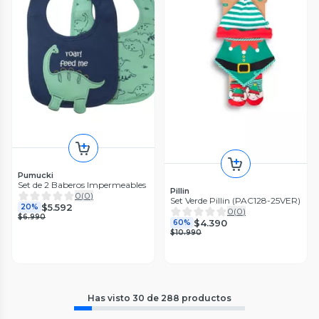
Pumucki
Set de 2 Baberos Impermeables
Pillin
0
(
0
)
Set Verde Pillin (PAC128-25VER)
$5.592
20%
0
(
0
)
$6.990
$4.390
60%
$10.990
Has visto
30
de
288
productos