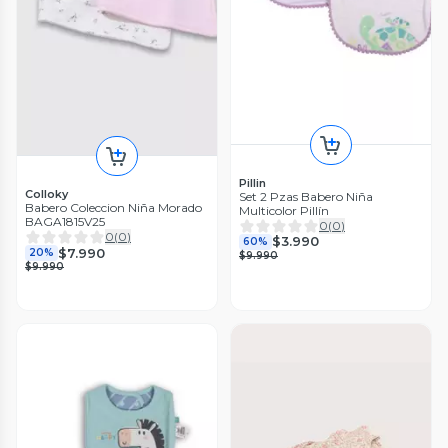
Pillin
Colloky
Set 2 Pzas Babero Niña
Babero Coleccion Niña Morado
Multicolor Pillín
BAGA1815V25
0
(
0
)
0
(
0
)
$3.990
60%
$7.990
20%
$9.990
$9.990