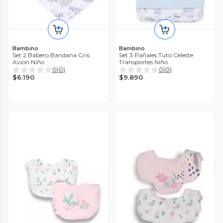
Bambino
Bambino
Set 2 Babero Bandana Gris
Set 3 Pañales Tuto Celeste
Avion Niño
Transportes Niño
0
(
0
)
0
(
0
)
$6.190
$9.890