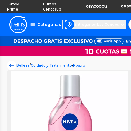
Jumbo
Puntos
Prime
Cencosud
Categorías
Entregar en Las Condes
Belleza
/
Cuidado y Tratamiento
/
Rostro