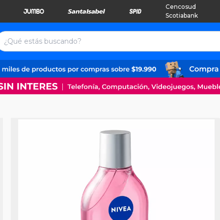
Cencosud
Scotiabank