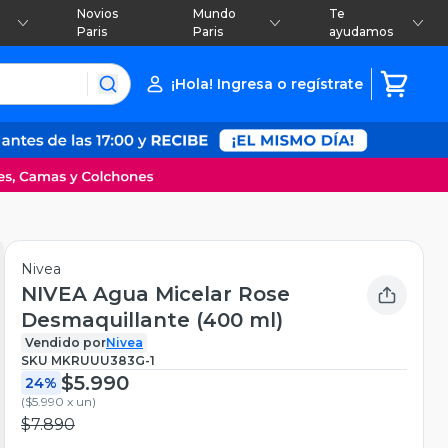
Novios
Mundo
Te
Paris
Paris
ayudamos
¡Hola! Ingresa o regístrate
Nivea
NIVEA Agua Micelar Rose
Desmaquillante (400 ml)
Vendido por
Nivea
SKU
MKRUUU383G-1
$5.990
24%
(
$5.990 x un
)
$7.890