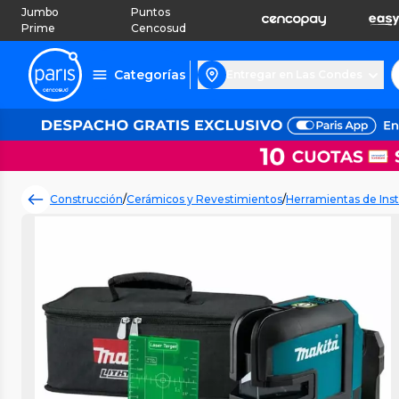
Jumbo
Puntos
Prime
Cencosud
Categorías
Entregar en Las Condes
Construcción
/
Cerámicos y Revestimientos
/
Herramientas de Inst