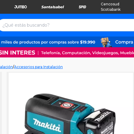
Cencosud
Scotiabank
alación
/
Accesorios para Instalación