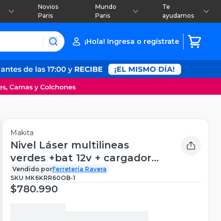
Novios
Mundo
Te
Paris
Paris
ayudamos
¡Hola! Ingresa o regístrate
Makita
Nivel Láser multilineas
verdes +bat 12v + cargador
SK105GDZ Makita
Vendido por
Ferretería Ravera
SKU
MK6KRR60OB-1
$780.990