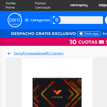
Jumbo
Puntos
Prime
Cencosud
Categorías
Entregar en Las Condes
Tecno
/
Computadores
/
PC Gamers