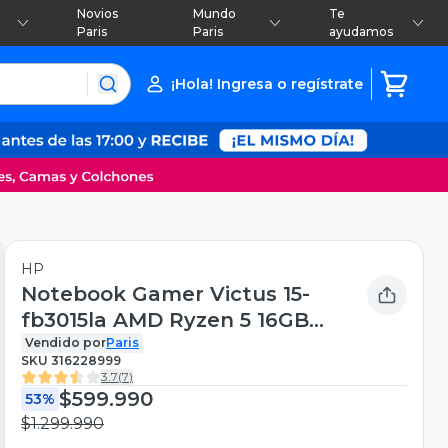
Novios
Mundo
Te
Paris
Paris
ayudamos
¡Hola! Ingresa o regístrate
HP
Notebook Gamer Victus 15-
fb3015la AMD Ryzen 5 16GB
RAM 1TB SSD 15.6'' NVIDIA
Vendido por
Paris
SKU
316228999
RTX 3050 FHD 144 Hz
3.7
(
7
)
$599.990
53%
$1.299.990