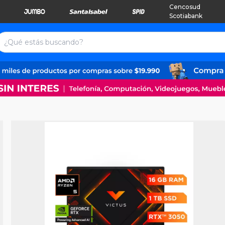
Cencosud
Scotiabank