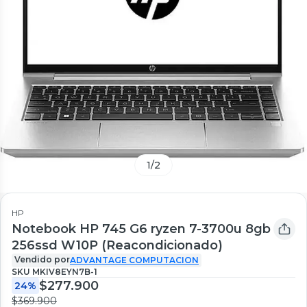
1
/
2
HP
Notebook HP 745 G6 ryzen 7-3700u 8gb
256ssd W10P (Reacondicionado)
Vendido por
ADVANTAGE COMPUTACION
SKU
MKIV8EYN7B-1
$277.900
24%
$369.900