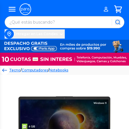
Entregar en Las Condes
Tecno
/
Computadores
/
Notebooks