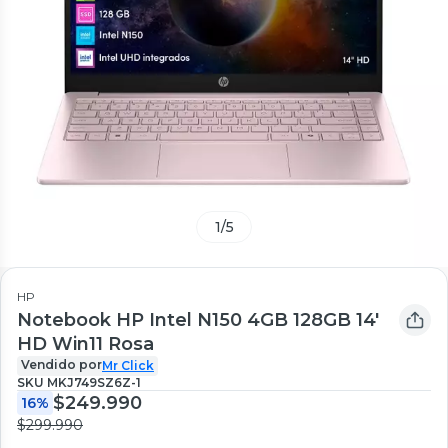
1
/
5
HP
Notebook HP Intel N150 4GB 128GB 14'
HD Win11 Rosa
Vendido por
Mr Click
SKU
MKJ749SZ6Z-1
$249.990
16%
$299.990