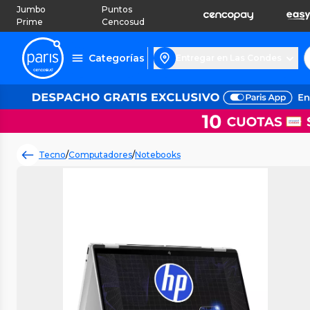
Jumbo
Puntos
Prime
Cencosud
Categorías
Entregar en Las Condes
Tecno
/
Computadores
/
Notebooks