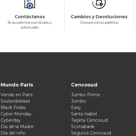
Contáctanos
Cambios y Devoluciones
Te ayudamos con dudas y
Conoce cómo pedirlos
solicitudes
Mundo Paris
Cencosud
Vende en Paris
Jumbo Prime
Sostenibilidad
Jumbo
Black Friday
Easy
Cyber Monday
Santa Isabel
Cyberday
Tarjeta Cencosud
Día de la Madre
Scotiabank
Día del niño
Seguros Cencosud