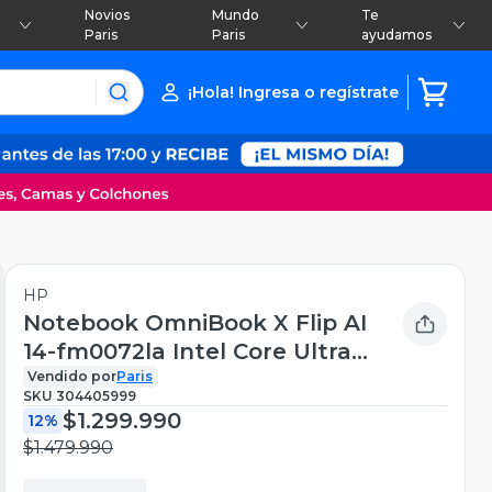
Novios
Mundo
Te
Paris
Paris
ayudamos
¡Hola! Ingresa o regístrate
HP
Notebook OmniBook X Flip AI
14-fm0072la Intel Core Ultra
7 16GB RAM 1TB SSD 14'' 3K
Vendido por
Paris
SKU
304405999
120Hz Táctil
$1.299.990
12%
$1.479.990