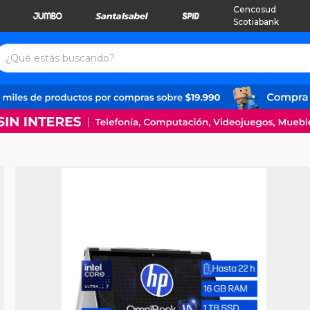
Cencosud
Scotiabank