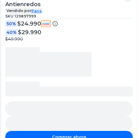
Antienredos
Vendido por
Paris
SKU
129897999
$24.990
50%
$29.990
40%
$49.990
Comprar ahora