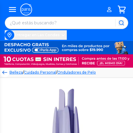
Entregar en Las Condes
Belleza
/
Cuidado Personal
/
Onduladores de Pelo