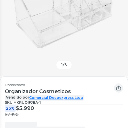
1
/
3
Decoexpress
Organizador Cosmeticos
Vendido por
Comercial Decoexpress Ltda
SKU
MKRUOIFJBA-1
$5.990
25%
$7.990