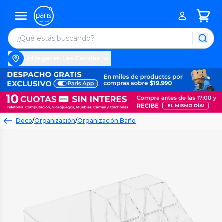
Entregar en Las Condes
Deco
/
Organización
/
Organización Baño