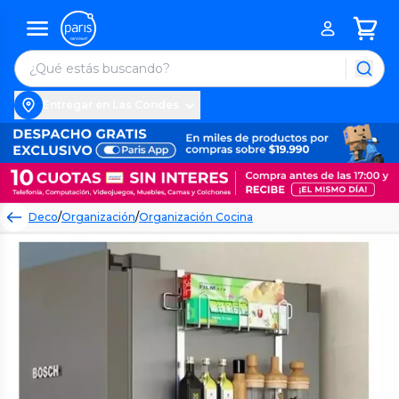
Entregar en Las Condes
Deco
/
Organización
/
Organización Cocina