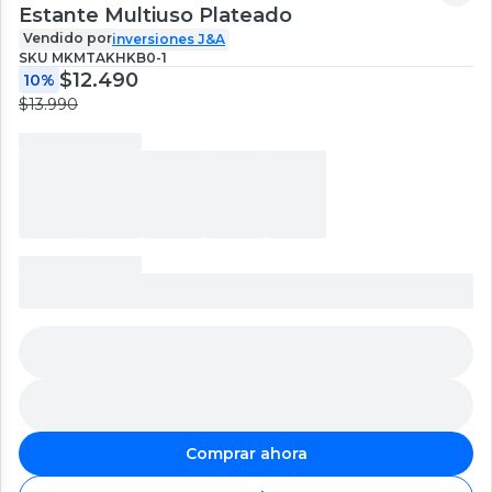
Estante Multiuso Plateado
Vendido por
inversiones J&A
SKU
MKMTAKHKB0-1
$12.490
10%
$13.990
Comprar ahora