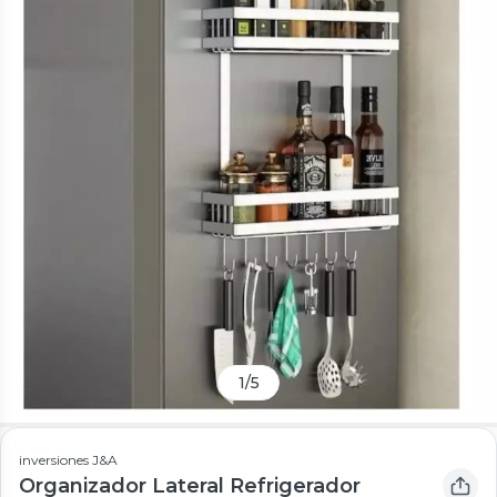
1
/
5
inversiones J&A
Organizador Lateral Refrigerador