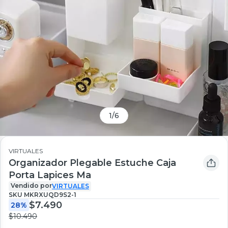
1
/
6
VIRTUALES
Organizador Plegable Estuche Caja
Porta Lapices Ma
Vendido por
VIRTUALES
SKU
MKRXUQD9S2-1
$7.490
28%
$10.490