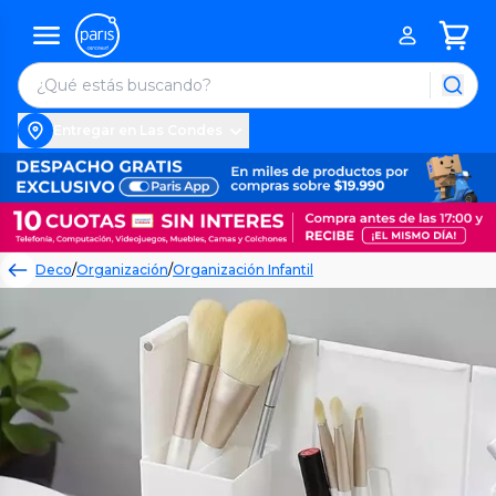
Entregar en Las Condes
Deco
/
Organización
/
Organización Infantil