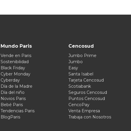
Mundo Paris
Cencosud
Vende en Paris
Jumbo Prime
Sostenibilidad
Jumbo
Black Friday
Easy
Cyber Monday
Santa Isabel
Cyberday
Tarjeta Cencosud
Día de la Madre
Scotiabank
Día del niño
Seguros Cencosud
Novios Paris
Puntos Cencosud
Bebé Paris
CencoPay
Tendencias Paris
Venta Empresa
BlogParis
Trabaja con Nosotros