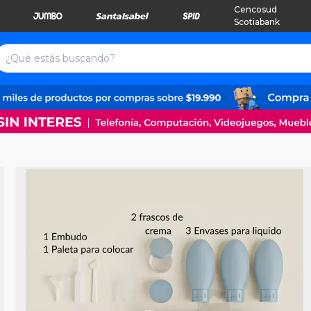
Cencosud
Scotiabank