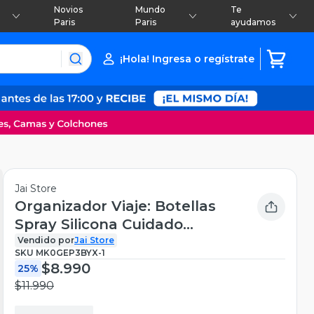
Novios
Mundo
Te
Paris
Paris
ayudamos
¡Hola! Ingresa o regístrate
Jai Store
Organizador Viaje: Botellas
Spray Silicona Cuidado
Personal
Vendido por
Jai Store
SKU
MK0GEP3BYX-1
$8.990
25%
$11.990