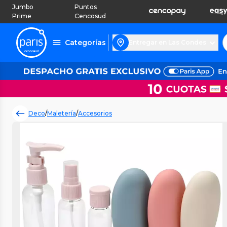
Jumbo
Puntos
Prime
Cencosud
Categorías
Entregar en Las Condes
Deco
/
Maletería
/
Accesorios