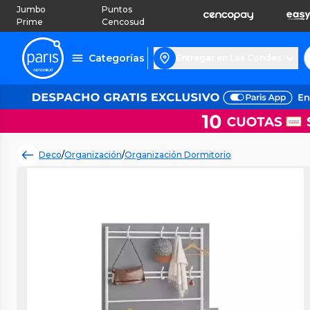
Jumbo
Puntos
Prime
Cencosud
Categorías
Entregar en Las Condes
Deco
/
Organización
/
Organización Dormitorio