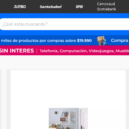
Cencosud
Scotiabank