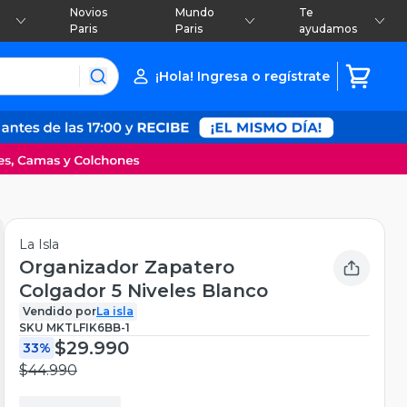
Novios
Mundo
Te
Paris
Paris
ayudamos
¡Hola! Ingresa o regístrate
La Isla
Organizador Zapatero
Colgador 5 Niveles Blanco
Vendido por
La isla
SKU
MKTLFIK6BB-1
$29.990
33%
$44.990