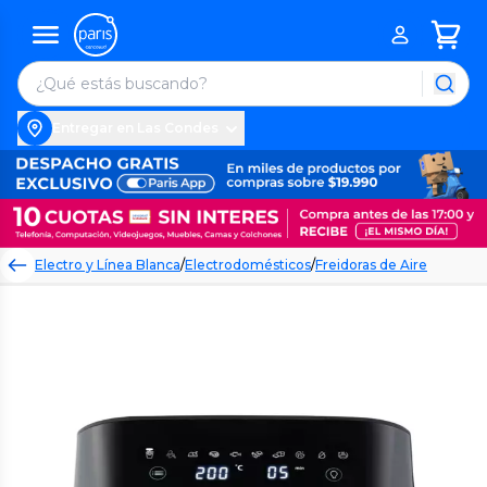
Entregar en Las Condes
Electro y Línea Blanca
/
Electrodomésticos
/
Freidoras de Aire