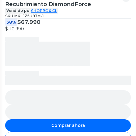
Recubrimiento DiamondForce
Vendido por
SHOPBOX.CL
SKU
MKLJZ5U93M-1
$67.990
38%
$110.990
Comprar ahora