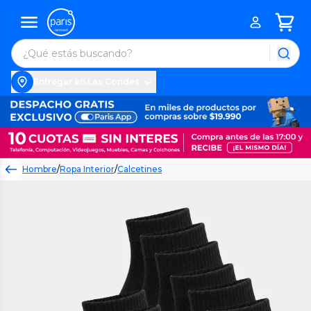
Entregar en Las Condes
Hombre
/
Ropa Interior
/
Calcetines