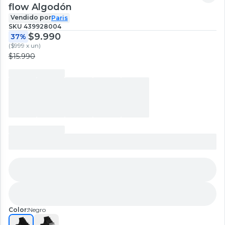
flow Algodón
Vendido por
Paris
SKU
439928004
$9.990
37%
(
$999 x un
)
$15.990
Color:
Negro