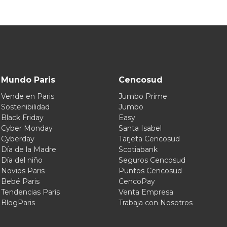
Mundo Paris
Cencosud
Vende en Paris
Jumbo Prime
Sostenibilidad
Jumbo
Black Friday
Easy
Cyber Monday
Santa Isabel
Cyberday
Tarjeta Cencosud
Día de la Madre
Scotiabank
Día del niño
Seguros Cencosud
Novios Paris
Puntos Cencosud
Bebé Paris
CencoPay
Tendencias Paris
Venta Empresa
BlogParis
Trabaja con Nosotros