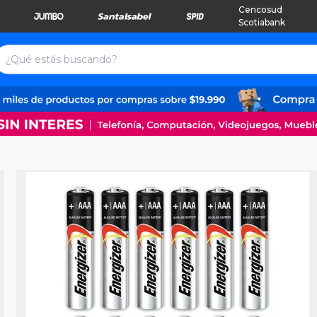
Cencosud
Scotiabank