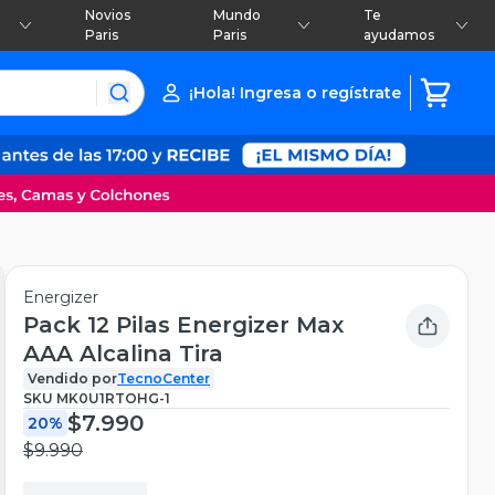
Novios
Mundo
Te
Paris
Paris
ayudamos
¡Hola! Ingresa o regístrate
Energizer
Pack 12 Pilas Energizer Max
AAA Alcalina Tira
Vendido por
TecnoCenter
SKU
MK0U1RTOHG-1
$7.990
20%
$9.990