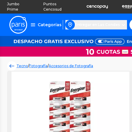
Jumbo
Puntos
Prime
Cencosud
Categorías
Entregar en Las Condes
Tecno
/
Fotografía
/
Accesorios de Fotografía