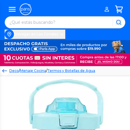
Entregar en Las Condes
Deco
/
Menaje Cocina
/
Termos y Botellas de Agua