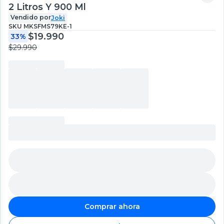
2 Litros Y 900 Ml
Vendido por
Joki
SKU
MKSFMS79KE-1
$19.990
33%
$29.990
Comprar ahora