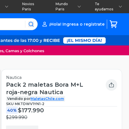
Novios
Mundo
Te
Paris
Paris
ayudamos
¡Hola! Ingresa o regístrate
Nautica
Pack 2 maletas Bora M+L
roja-negra Nautica
Vendido por
MaletasChile.com
SKU
MKTDWV1YN1-2
$177.990
40%
$299.990