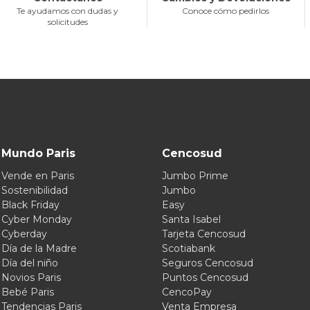
Te ayudamos con dudas y
Conoce cómo pedirlos
solicitudes
Mundo Paris
Cencosud
Vende en Paris
Jumbo Prime
Sostenibilidad
Jumbo
Black Friday
Easy
Cyber Monday
Santa Isabel
Cyberday
Tarjeta Cencosud
Día de la Madre
Scotiabank
Día del niño
Seguros Cencosud
Novios Paris
Puntos Cencosud
Bebé Paris
CencoPay
Tendencias Paris
Venta Empresa