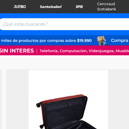
Cencosud
Scotiabank