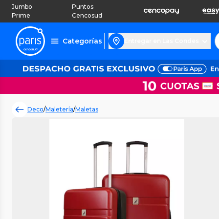
Jumbo
Puntos
Prime
Cencosud
Categorías
Entregar en Las Condes
Deco
/
Maletería
/
Maletas